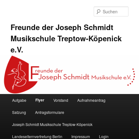
Zum
primären
Such
Inhalt
springen
Freunde der Joseph Schmidt
Musikschule Treptow-Köpenick
e.V.
Hauptmenü
Flyer
Aufgabe
Vorstand
Aufnahmeantrag
Satzung
Antragsformulare
Joseph Schmidt Musikschule Treptow-Köpenick
Landeselternvertretung Berlin
Impressum
Login