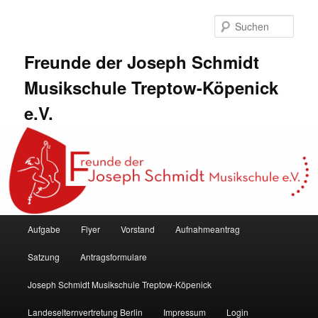
Zum
primären
Such
Inhalt
springen
Freunde der Joseph Schmidt
Musikschule Treptow-Köpenick
e.V.
Hauptmenü
Aufgabe
Flyer
Vorstand
Aufnahmeantrag
Satzung
Antragsformulare
Joseph Schmidt Musikschule Treptow-Köpenick
Landeselternvertretung Berlin
Impressum
Login